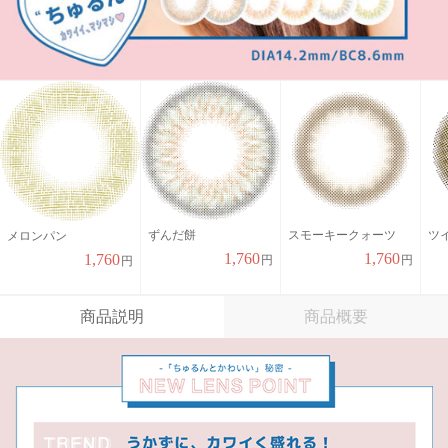
ずんだ餅
スモーキークォーツ
ツ
メロンパン
1,760
1,760
1,760
円
円
円
商品説明
商品概要