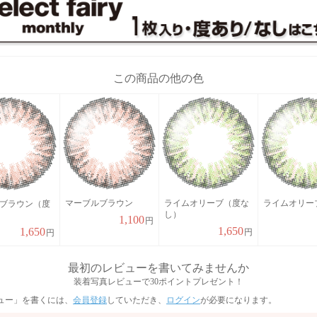
この商品の他の色
マーブルブラウン
ライムオリーブ（度な
ライムオリー
ブラウン（度
し）
1,100
円
1,650
1,650
円
円
最初のレビューを書いてみませんか
装着写真レビューで30ポイントプレゼント！
ュー」を書くには、
会員登録
していただき、
ログイン
が必要になります。