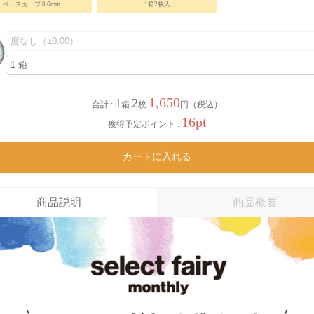
ベースカーブ 8.6mm
1箱2枚入
1,650
1
2
合計 :
箱
枚
円（税込）
16pt
獲得予定ポイント :
カートに入れる
商品説明
商品概要