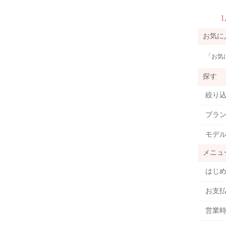
ォータークォーツ
エヌズコレクション ラッシー
1,892
1
円
お気に
「お気
探す
絞り
ブラ
モデ
メニュ
はじ
お支
営業