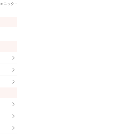
ェニック ヘイジーウォーター
Minette Naked Rain
1,100
円