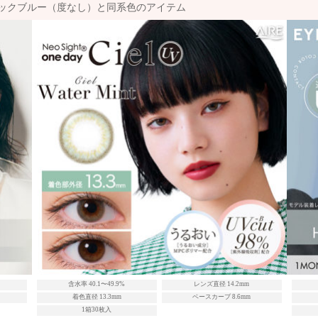
ックブルー（度なし）と同系色のアイテム
含水率 40.1〜49.9%
レンズ直径 14.2mm
着色直径 13.3mm
ベースカーブ 8.6mm
1箱30枚入