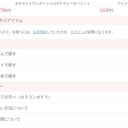
ネオサイトワンデー シエルUV ウォーターミント
アイジ
,760
3,630
円
円
入りアイテム
に入り」を使うには、
会員登録
していただき、
ログイン
が必要になります。
込んで探す
ンドで探す
ル名で探す
ー
めての方へ（カラコンガイド）
払い方法について
時間について