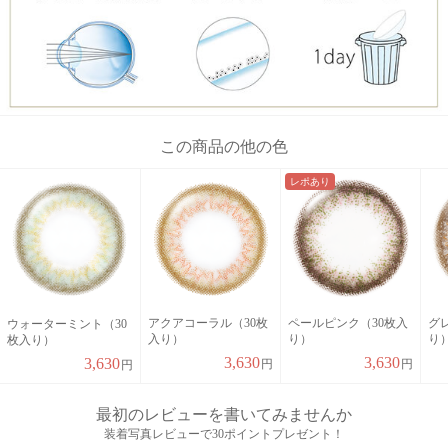
この商品の他の色
レポあり
アクアコーラル（30枚
ペールピンク（30枚入
グ
ウォーターミント（30
入り）
り）
り
枚入り）
3,630
3,630
3,630
円
円
円
最初のレビューを書いてみませんか
装着写真レビューで30ポイントプレゼント！