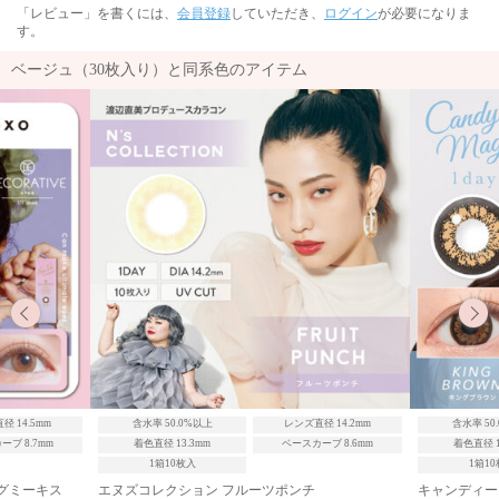
「レビュー」を書くには、
会員登録
していただき、
ログイン
が必要になりま
す。
ベージュ（30枚入り）と同系色のアイテム
直径 14.2mm
含水率 50.0%以上
レンズ直径 14.5mm
含水率 40
カーブ 8.6mm
着色直径 13.9mm
ベースカーブ 8.6mm
着色直径
1箱10枚入
1箱
チ
キャンディーマジックワンデー キングブラウン
ネオサイト