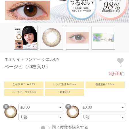
ネオサイトワンデー シエルUV
ベージュ（30枚入り）
0
3,630
円
含水率 40.1〜49.9%
レンズ直径 14.2mm
着色直径 13.6mm
ベースカーブ 8.6mm
1箱30枚入
同じ度数を購入する