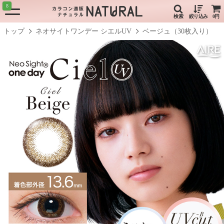
8
検索
絞り込み
0円
トップ
ネオサイトワンデー シエルUV
ベージュ（30枚入り）