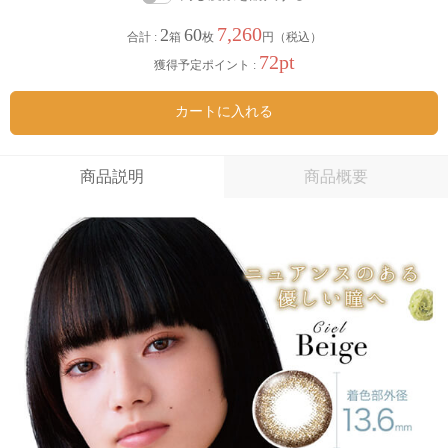
7,260
2
60
合計 :
箱
枚
円（税込）
72pt
獲得予定ポイント :
カートに入れる
商品説明
商品概要