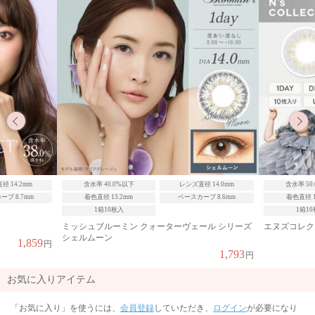
レンズ直径 14.0mm
含水率 50.0%以上
レンズ直径 14.2mm
含水
ースカーブ 8.6mm
着色直径 13.0mm
ベースカーブ 8.6mm
着色
1箱10枚入
ヴェール シリーズ
エヌズコレクション 玉こんにゃく
アイディ
1,760
円
1,793
円
お気に入りアイテム
「お気に入り」を使うには、
会員登録
していただき、
ログイン
が必要になり