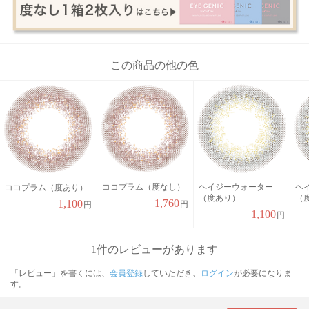
この商品の他の色
ココプラム（度なし）
ヘイジーウォーター
ヘ
ココプラム（度あり）
（度あり）
（
1,760
1,100
円
円
1,100
円
1件のレビューがあります
「レビュー」を書くには、
会員登録
していただき、
ログイン
が必要になりま
す。