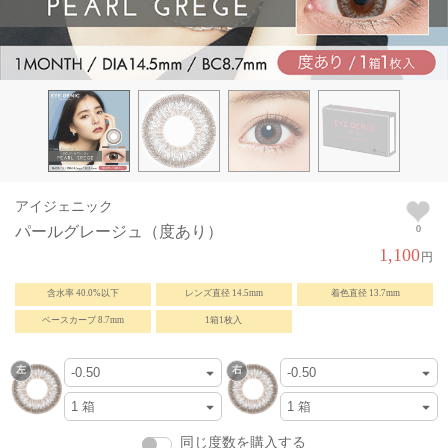
アイジェニック
パールグレージュ（度あり）
0
1,100
円
含水率 40.0%以下
レンズ直径 14.5mm
着色直径 13.7mm
ベースカーブ 8.7mm
1箱1枚入
同じ度数を購入する