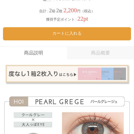
2,200
2
2
合計 :
箱
枚
円（税込）
22pt
獲得予定ポイント :
カートに入れる
商品説明
商品概要