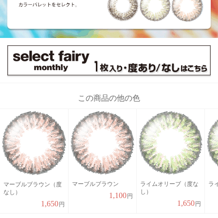
この商品の他の色
マーブルブラウン
ライムオリーブ（度な
ラ
マーブルブラウン（度
し）
なし）
1,100
円
1,650
1,650
円
円