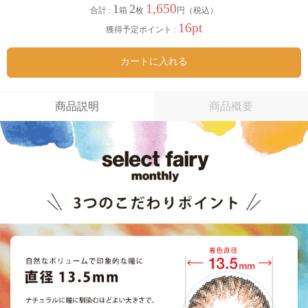
1,650
1
2
合計 :
箱
枚
円（税込）
16pt
獲得予定ポイント :
カートに入れる
商品説明
商品概要