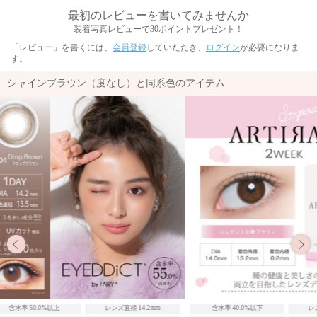
最初のレビューを書いてみませんか
装着写真レビューで30ポイントプレゼント！
「レビュー」を書くには、
会員登録
していただき、
ログイン
が必要になりま
す。
シャインブラウン（度なし）と同系色のアイテム
径 14.2mm
含水率 40.0%以下
レンズ直径 14.0mm
含水率 40