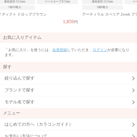
ブ 8.7mm
着色直径 13.2mm
ベースカーブ 8.6mm
着色直径 1
1箱6枚入
1箱2
アーティラル スペリア 2week ブラウン
アイジェニッ
1,859
2,035
円
円
お気に入りアイテム
「お気に入り」を使うには、
会員登録
していただき、
ログイン
が必要になり
ます。
探す
絞り込んで探す
ブランドで探す
モデル名で探す
メニュー
はじめての方へ（カラコンガイド）
お支払い方法について