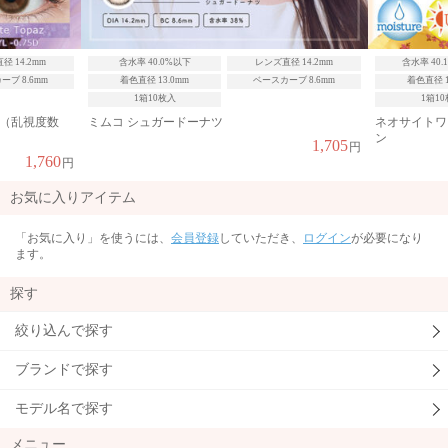
径 14.2mm
含水率 40.1〜49.9%
レンズ直径 14.2mm
含水率 40.1
ブ 8.6mm
着色直径 13.6mm
ベースカーブ 8.6mm
ベースカーブ
1箱10枚入
ワンデーアイ
（乱視度数 -1
ネオサイトワンデー シエルUV トーリック ブラウ
ン
1,705
円
2,024
円
お気に入りアイテム
「お気に入り」を使うには、
会員登録
していただき、
ログイン
が必要になり
ます。
探す
絞り込んで探す
ブランドで探す
モデル名で探す
メニュー