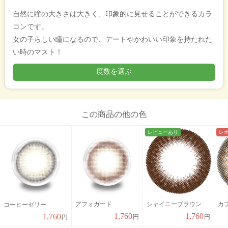
自然に瞳の大きさは大きく、印象的に見せることができるカラ
コンです。
女の子らしい瞳になるので、デートやかわいい印象を持たれた
い時のマスト！
度数を選ぶ
この商品の他の色
レビューあり
レ
シャイニーブラウン
カ
アフォガード
コーヒーゼリー
1,760
1,760
1,760
円
円
円