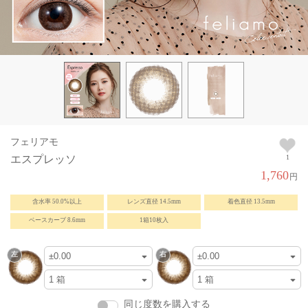
フェリアモ
エスプレッソ
1
1,760
円
含水率 50.0%以上
レンズ直径 14.5mm
着色直径 13.5mm
ベースカーブ 8.6mm
1箱10枚入
同じ度数を購入する