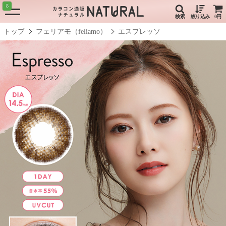
8
検索
絞り込み
0円
トップ
フェリアモ（feliamo）
エスプレッソ