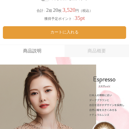
3,520
2
20
合計 :
箱
枚
円（税込）
35pt
獲得予定ポイント :
カートに入れる
商品説明
商品概要