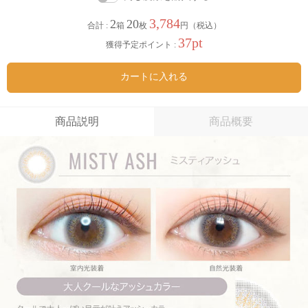
3,784
2
20
合計 :
箱
枚
円（税込）
37pt
獲得予定ポイント :
カートに入れる
商品説明
商品概要