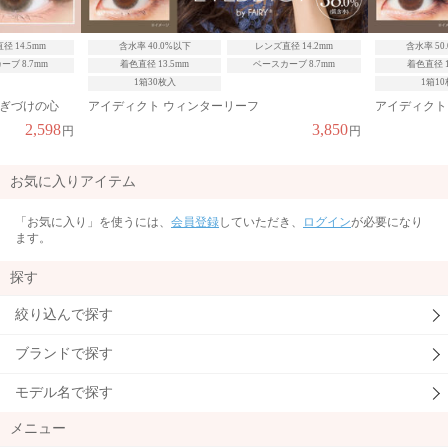
径 14.2mm
含水率 50.0%以上
レンズ直径 14.2mm
含水率 40
ブ 8.7mm
着色直径 13.5mm
ベースカーブ 8.7mm
着色直径 1
1箱10枚入
1箱1
アイディクト アンティークブロンズ
ミッシュブル
シェルムーン
3,850
1,859
円
円
お気に入りアイテム
「お気に入り」を使うには、
会員登録
していただき、
ログイン
が必要になり
ます。
探す
絞り込んで探す
ブランドで探す
モデル名で探す
メニュー