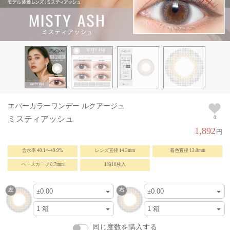
エバーカラーワンデー ルクアージュ
ミスティアッシュ
0
1,892
円
含水率 40.1〜49.9%
レンズ直径 14.5mm
着色直径 13.8mm
ベースカーブ 8.7mm
1箱10枚入
同じ度数を購入する