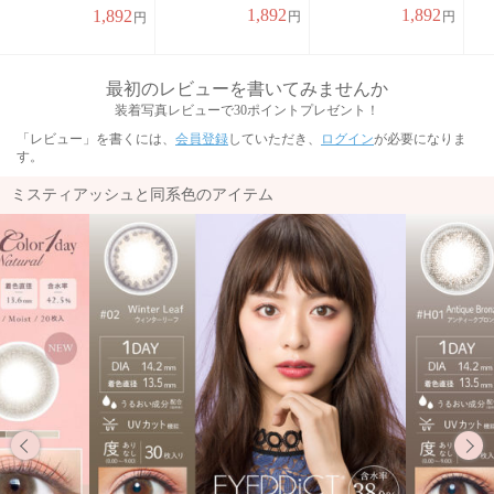
1,892
1,892
1,892
円
円
円
最初のレビューを書いてみませんか
装着写真レビューで30ポイントプレゼント！
「レビュー」を書くには、
会員登録
していただき、
ログイン
が必要になりま
す。
ミスティアッシュと同系色のアイテム