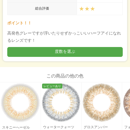
★★★
総合評価
ポイント！！
高発色グレーですが浮いたりせずかっこいいハーフアイになれ
るレンズです！
度数を選ぶ
この商品の他の色
レビューあり
ウォータークォーツ
グロスアンバー
フ
スキニーへーゼル