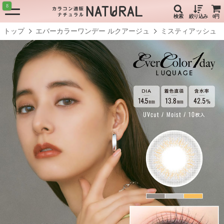
8
検索
絞り込み
0円
トップ
エバーカラーワンデー ルクアージュ
ミスティアッシュ