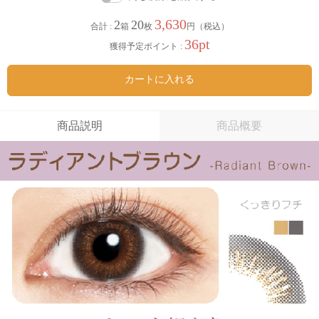
3,630
2
20
合計 :
箱
枚
円（税込）
36pt
獲得予定ポイント :
カートに入れる
商品説明
商品概要