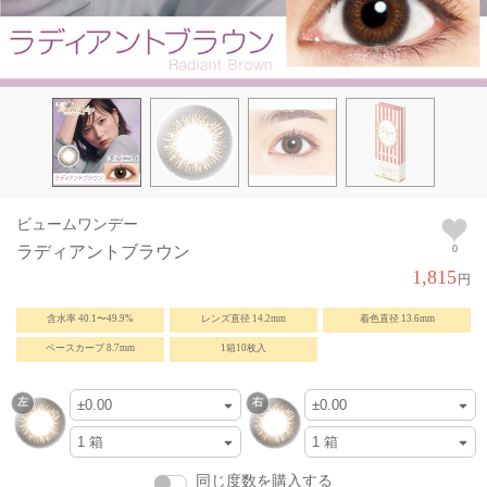
ビュームワンデー
ラディアントブラウン
0
1,815
円
含水率 40.1〜49.9%
レンズ直径 14.2mm
着色直径 13.6mm
ベースカーブ 8.7mm
1箱10枚入
同じ度数を購入する