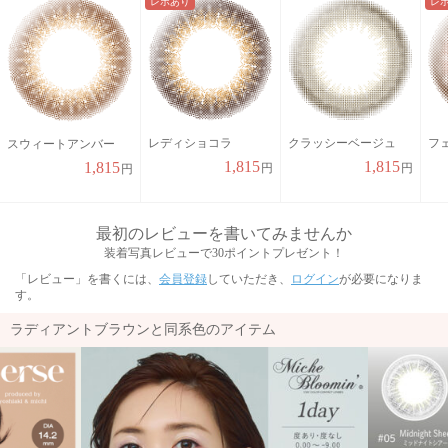
レポあり
レ
レディショコラ
クラッシーベージュ
フ
スウィートアンバー
1,815
1,815
1,815
円
円
円
最初のレビューを書いてみませんか
装着写真レビューで30ポイントプレゼント！
「レビュー」を書くには、
会員登録
していただき、
ログイン
が必要になりま
す。
ラディアントブラウンと同系色のアイテム