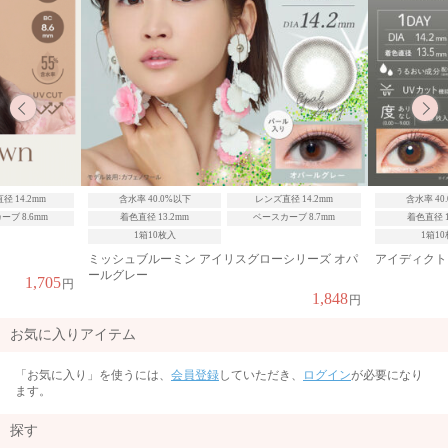
径 14.2mm
含水率 40.0%以下
レンズ直径 14.2mm
含水率 40
ブ 8.6mm
着色直径 13.2mm
ベースカーブ 8.7mm
着色直径 1
1箱10枚入
1箱1
ミッシュブルーミン アイリスグローシリーズ オパ
アイディクト
ールグレー
1,705
円
1,848
円
お気に入りアイテム
「お気に入り」を使うには、
会員登録
していただき、
ログイン
が必要になり
ます。
探す