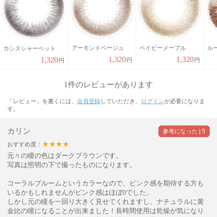
アーモンドベージュ
ベイビーメープル
ル
カシスシャーベット
1,320
1,320
1,320
円
円
円
1件のレビューがあります
「レビュー」を書くには、
会員登録
していただき、
ログイン
が必要になりま
す。
カリン
★★★★
おすすめ度：
元々の瞳の色はダークブラウンです。
写真は照明の下で撮ったものになります。
コーラルブルームというカラーなので、ピンク感を期待する方も
いるかもしれませんがピンク感はほぼ0でした。
しかし元の瞳を一回り大きく見せてくれますし、ナチュラルに黄
金比の瞳になることが出来ました！長時間使用は乾燥が気になり