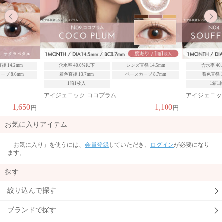
水率 40.0%以下
レンズ直径 14.5mm
含水率 40.0%以下
レンズ直径
色直径 13.7mm
ベースカーブ 8.7mm
着色直径 13.7mm
ベースカー
1箱1枚入
1箱1枚入
ェニック ココプラム
アイジェニック スフレコーラル
1,100
円
お気に入りアイテム
「お気に入り」を使うには、
会員登録
していただき、
ログイン
が必要になり
ます。
探す
絞り込んで探す
ブランドで探す