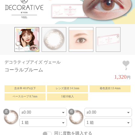
デコラティブアイズ ヴェール
コーラルブルーム
2
1,320
円
含水率 40.0%以下
レンズ直径 14.1mm
着色直径 13.4mm
ベースカーブ 8.7mm
1箱10枚入
同じ度数を購入する