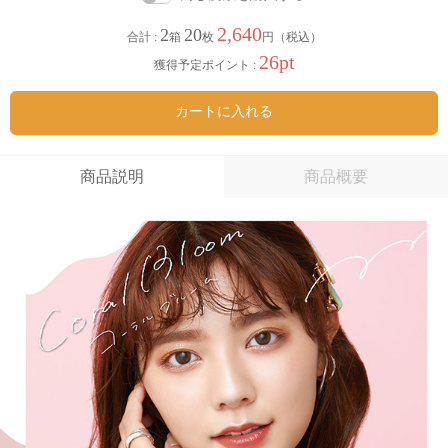
2,640
2
20
合計 :
箱
枚
円（税込）
26pt
獲得予定ポイント :
カートに入れる
商品説明
商品概要