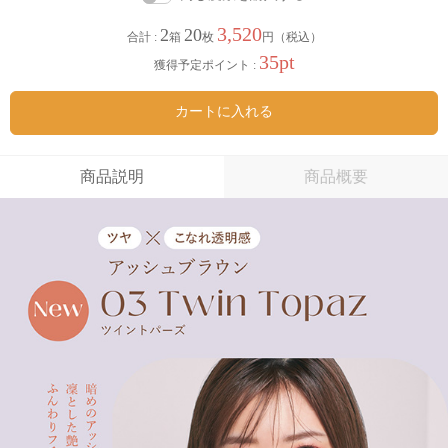
3,520
2
20
合計 :
箱
枚
円（税込）
35pt
獲得予定ポイント :
カートに入れる
商品説明
商品概要