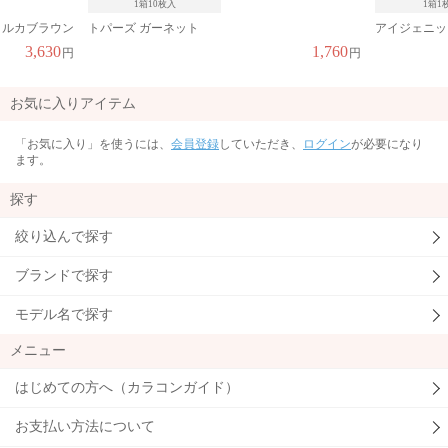
1箱10枚入
1箱1
 ルカブラウン
トパーズ ガーネット
アイジェニッ
3,630
1,760
円
円
お気に入りアイテム
「お気に入り」を使うには、
会員登録
していただき、
ログイン
が必要になり
ます。
探す
絞り込んで探す
ブランドで探す
モデル名で探す
メニュー
はじめての方へ（カラコンガイド）
お支払い方法について