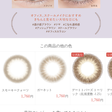
この商品の他の色
レポあり
レ
ガーネット
デートトパーズ トーリ
デ
スモーキークォーツ
ック（乱視度数 -1.25）
ック
1,760
1,760
円
円
1,760
円