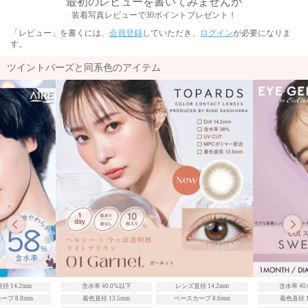
最初のレビューを書いてみませんか
装着写真レビューで30ポイントプレゼント！
「レビュー」を書くには、
会員登録
していただき、
ログイン
が必要になりま
す。
ツイントパーズと同系色のアイテム
径 14.2mm
含水率 40.0%以下
レンズ直径 14.2mm
含水率 40
ブ 8.8mm
着色直径 13.5mm
ベースカーブ 8.6mm
着色直径 1