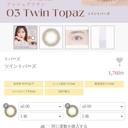
トパーズ
ツイントパーズ
0
1,760
円
含水率 40.0%以下
レンズ直径 14.2mm
着色直径 13.5mm
ベースカーブ 8.6mm
1箱10枚入
同じ度数を購入する