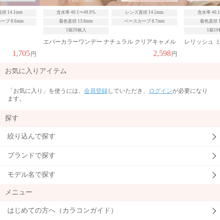
レンズ直径 14.5mm
含水率 40.1〜49.9%
レンズ直径 14.2mm
含
ベースカーブ 8.7mm
着色直径 13.6mm
ベースカーブ 8.7mm
着
1箱10枚入
ラル クリアキャメル
レリッシュ ミスティックベージュ
キャン
2,598
1,892
円
円
お気に入りアイテム
「お気に入り」を使うには、
会員登録
していただき、
ログイン
が必要になり
ます。
探す
絞り込んで探す
ブランドで探す
モデル名で探す
メニュー
はじめての方へ（カラコンガイド）