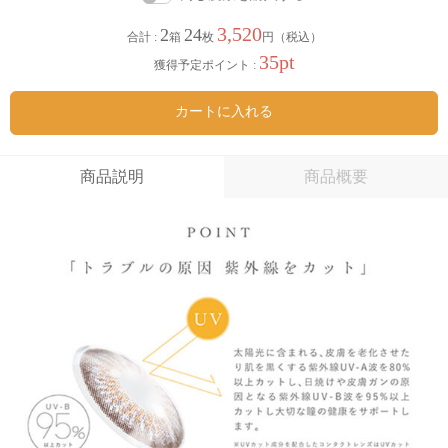
3,520
2
24
合計 :
箱
枚
円（税込）
35pt
獲得予定ポイント :
カートに入れる
商品説明
商品概要