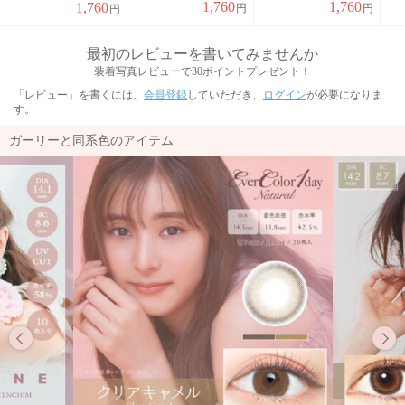
1,760
1,760
1,760
円
円
円
最初のレビューを書いてみませんか
装着写真レビューで30ポイントプレゼント！
「レビュー」を書くには、
会員登録
していただき、
ログイン
が必要になりま
す。
ガーリーと同系色のアイテム