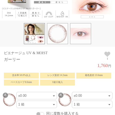
ピエナージュ UV & MOIST
ガーリー
1
1,760
円
含水率 50.0%以上
レンズ直径 14.2mm
着色直径 13.6mm
ベースカーブ 8.6mm
1箱12枚入
同じ度数を購入する