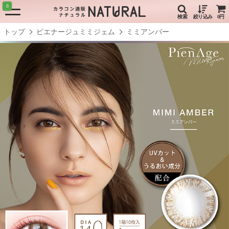
8
検索
絞り込み
0円
トップ
ピエナージュミミジェム
ミミアンバー