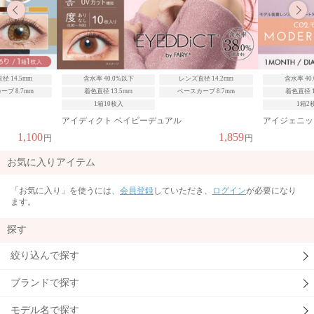
径 14.2mm
含水率 40.0%以下
レンズ直径 14.5mm
含水率 50
ブ 8.7mm
着色直径 13.7mm
ベースカーブ 8.7mm
着色直径 1
1箱2枚入
1箱1
アイジェニック モダングランジ
LuMia モ
1,859
1,760
円
円
お気に入りアイテム
「お気に入り」を使うには、
会員登録
していただき、
ログイン
が必要になり
ます。
探す
絞り込んで探す
ブランドで探す
モデル名で探す