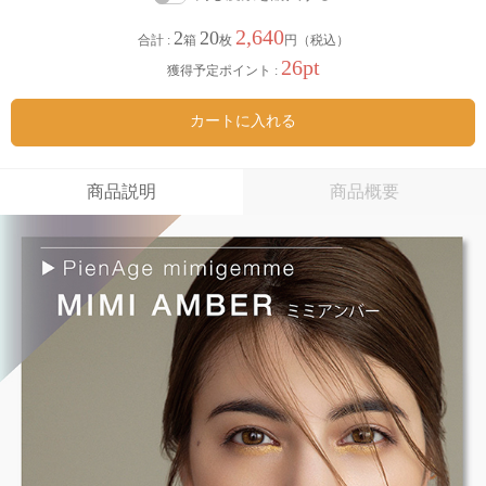
2,640
2
20
合計 :
箱
枚
円（税込）
26pt
獲得予定ポイント :
カートに入れる
商品説明
商品概要