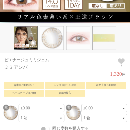
ピエナージュミミジェム
ミミアンバー
0
1,320
円
含水率 40.0%以下
レンズ直径 14.0mm
着色直径 13.0mm
ベースカーブ 8.7mm
1箱10枚入
同じ度数を購入する