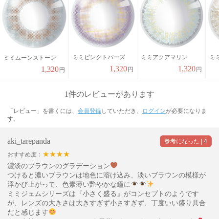
ミミピンクトパーズ
ミミアクアマリン
ミ
ミミムーンストーン
1,320
1,320
1,320
円
円
円
1件のレビューがあります
「レビュー」を書くには、
会員登録
していただき、
ログイン
が必要になりま
す。
aki_tarepanda
★★★★
おすすめ度：
濃淡のブラウンのグラデーション
つけると濃いブラウンは地色に溶け込み、淡いブラウンの模様が
浮かび上がって、色素薄い艷やかな瞳に
ミミジェムシリーズは『小さく盛る』がコンセプトのようです
が、レンズの大きさは大きすぎず小さすぎず、丁度いい盛り具合
だと感じます