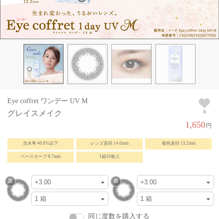
Eye coffret ワンデー UV M
グレイスメイク
0
1,650
円
含水率 40.0%以下
レンズ直径 14.0mm
着色直径 13.2mm
ベースカーブ 8.7mm
1箱10枚入
同じ度数を購入する