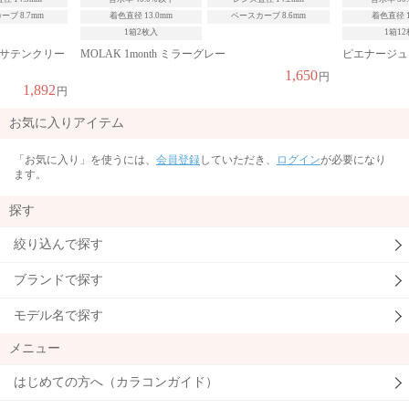
ブ 8.7mm
着色直径 13.0mm
ベースカーブ 8.6mm
着色直径 1
1箱2枚入
1箱1
 サテンクリー
MOLAK 1month ミラーグレー
ピエナージュ U
1,650
円
1,892
円
お気に入りアイテム
「お気に入り」を使うには、
会員登録
していただき、
ログイン
が必要になり
ます。
探す
絞り込んで探す
ブランドで探す
モデル名で探す
メニュー
はじめての方へ（カラコンガイド）