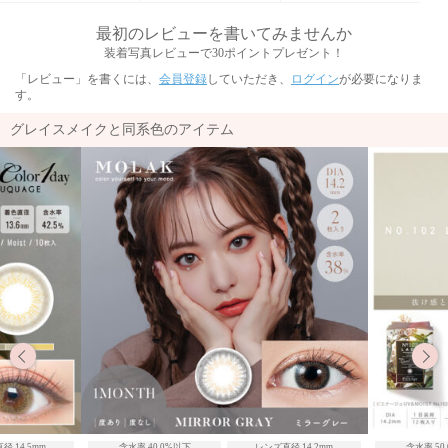
最初のレビューを書いてみませんか
装着写真レビューで30ポイントプレゼント！
「レビュー」を書くには、
会員登録
していただき、
ログイン
が必要になりま
す。
グレイスメイクと同系色のアイテム
径 14.5mm
含水率 40.0%以下
レンズ直径 14.2mm
含水率 50