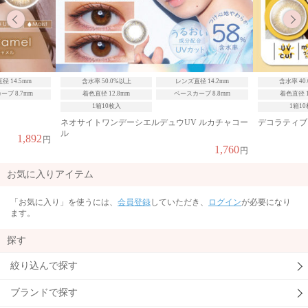
径 14.5mm
含水率 50.0%以上
レンズ直径 14.2mm
含水率 40
ブ 8.7mm
着色直径 12.8mm
ベースカーブ 8.8mm
着色直径 1
1箱10枚入
1箱1
ネオサイトワンデーシエルデュウUV ルカチャコー
デコラティブ
ル
1,892
円
1,760
円
お気に入りアイテム
「お気に入り」を使うには、
会員登録
していただき、
ログイン
が必要になり
ます。
探す
絞り込んで探す
ブランドで探す