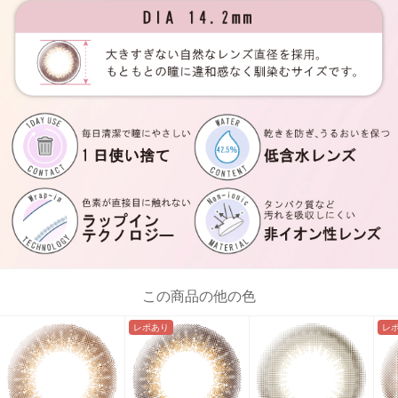
この商品の他の色
レポあり
レ