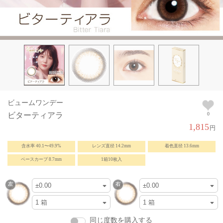
ビュームワンデー
ビターティアラ
0
1,815
円
含水率 40.1〜49.9%
レンズ直径 14.2mm
着色直径 13.6mm
ベースカーブ 8.7mm
1箱10枚入
同じ度数を購入する