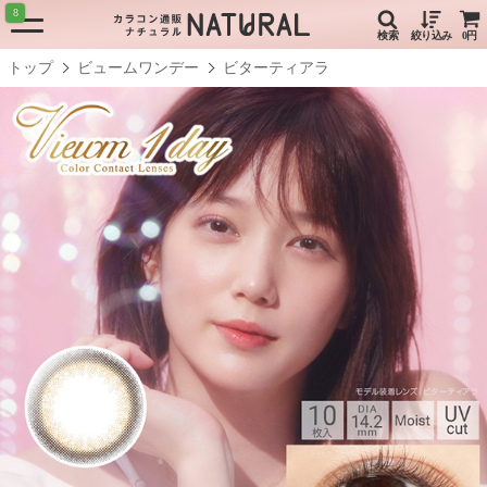
8
検索
絞り込み
0円
トップ
ビュームワンデー
ビターティアラ