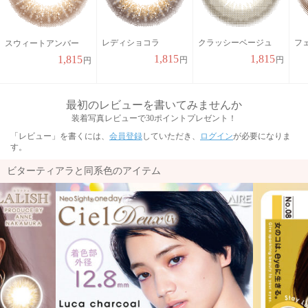
レディショコラ
クラッシーベージュ
フ
スウィートアンバー
1,815
1,815
1,815
円
円
円
最初のレビューを書いてみませんか
装着写真レビューで30ポイントプレゼント！
「レビュー」を書くには、
会員登録
していただき、
ログイン
が必要になりま
す。
ビターティアラと同系色のアイテム