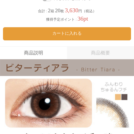
3,630
2
20
合計 :
箱
枚
円（税込）
36pt
獲得予定ポイント :
カートに入れる
商品説明
商品概要