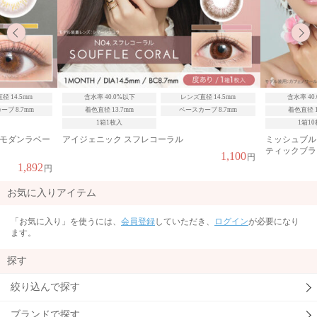
ンズ直径 14.5mm
含水率 40.0%以下
レンズ直径 14.2mm
含水率 
ースカーブ 8.7mm
着色直径 13.2mm
ベースカーブ 8.7mm
着色直
1箱10枚入
ミッシュブルーミン アイリスグローシリーズ ミス
エバーカ
ティックブラウン
ルUV 
1,100
円
1,848
円
お気に入りアイテム
「お気に入り」を使うには、
会員登録
していただき、
ログイン
が必要になり
ます。
探す
絞り込んで探す
ブランドで探す