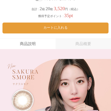
3,520
2
20
合計 :
箱
枚
円（税込）
35pt
獲得予定ポイント :
カートに入れる
商品説明
商品概要