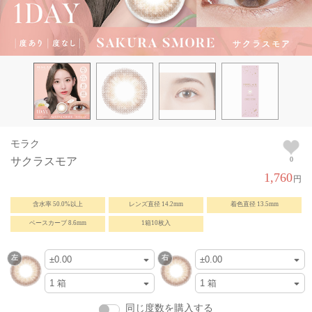
モラク
サクラスモア
0
1,760
円
含水率 50.0%以上
レンズ直径 14.2mm
着色直径 13.5mm
ベースカーブ 8.6mm
1箱10枚入
同じ度数を購入する