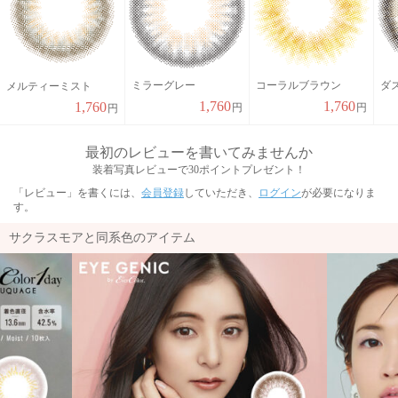
ミラーグレー
コーラルブラウン
ダ
メルティーミスト
1,760
1,760
1,760
円
円
円
最初のレビューを書いてみませんか
装着写真レビューで30ポイントプレゼント！
「レビュー」を書くには、
会員登録
していただき、
ログイン
が必要になりま
す。
サクラスモアと同系色のアイテム