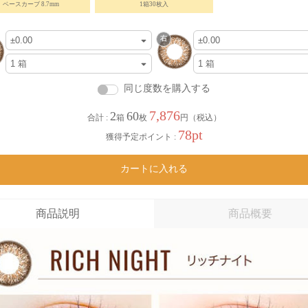
ベースカーブ 8.7mm
1箱30枚入
同じ度数を購入する
7,876
2
60
合計 :
箱
枚
円（税込）
78pt
獲得予定ポイント :
カートに入れる
商品説明
商品概要