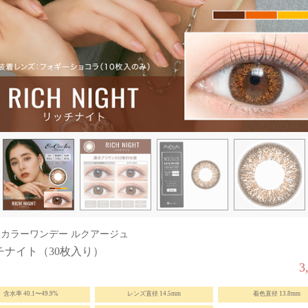
カラーワンデー ルクアージュ
チナイト（30枚入り）
3
含水率 40.1〜49.9%
レンズ直径 14.5mm
着色直径 13.8mm