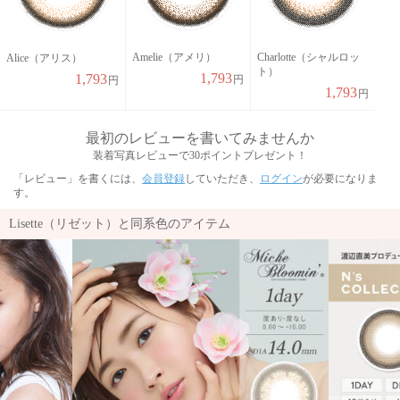
Amelie（アメリ）
Charlotte（シャルロッ
Alice（アリス）
ト）
1,793
1,793
円
円
1,793
円
最初のレビューを書いてみませんか
装着写真レビューで30ポイントプレゼント！
「レビュー」を書くには、
会員登録
していただき、
ログイン
が必要になりま
す。
Lisette（リゼット）と同系色のアイテム