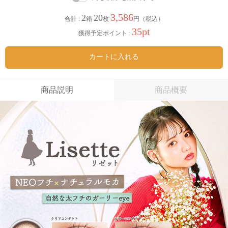
3,586
2
20
合計 :
箱
枚
円（税込）
35pt
獲得予定ポイント :
カートに入れる
商品説明
商品概要