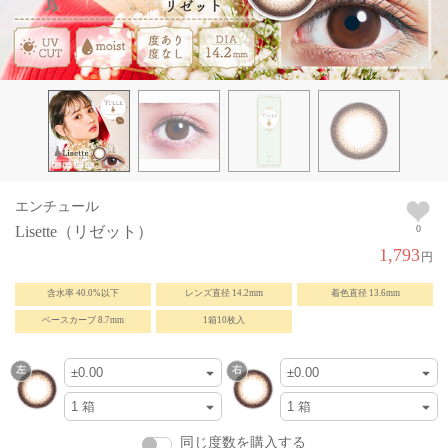
エンチュール
Lisette（リゼット）
0
1,793
円
含水率 40.0%以下
レンズ直径 14.2mm
着色直径 13.6mm
ベースカーブ 8.7mm
1箱10枚入
同じ度数を購入する