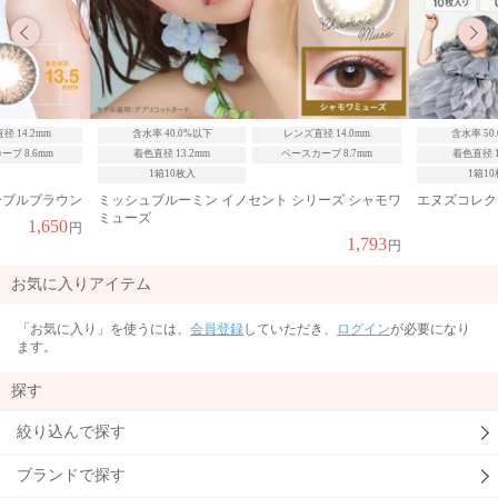
径 14.2mm
含水率 40.0%以下
レンズ直径 14.0mm
含水率 50
ブ 8.6mm
着色直径 13.2mm
ベースカーブ 8.7mm
着色直径 1
1箱10枚入
1箱1
ーブルブラウン
ミッシュブルーミン イノセント シリーズ シャモワ
エヌズコレク
ミューズ
1,650
円
1,793
円
お気に入りアイテム
「お気に入り」を使うには、
会員登録
していただき、
ログイン
が必要になり
ます。
探す
絞り込んで探す
ブランドで探す