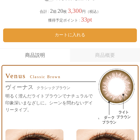
3,300
2
20
合計 :
箱
枚
円（税込）
33pt
獲得予定ポイント :
カートに入れる
商品説明
商品概要
Venus
Classic Brown
ヴィーナス
クラシックブラウン
明るく澄んだライトブラウンでナチュラルで
印象深いまなざしに。シーンを問わないデイ
リータイプ。