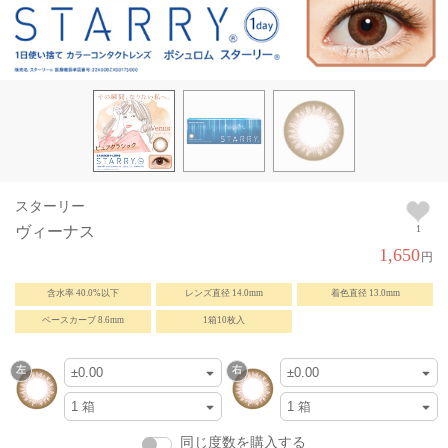
スターリー
ヴィーナス
1
1,650
円
含水率 40.0%以下
レンズ直径 14.0mm
着色直径 13.0mm
ベースカーブ 8.6mm
1箱10枚入
同じ度数を購入する