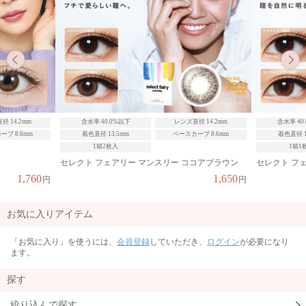
径 14.2mm
含水率 40.0%以下
レンズ直径 14.2mm
含水率 40
ブ 8.6mm
着色直径 13.5mm
ベースカーブ 8.6mm
着色直径 1
1箱2枚入
1箱1
セレクト フェアリー マンスリー ココアブラウン
セレクト フ
1,760
1,650
円
円
お気に入りアイテム
「お気に入り」を使うには、
会員登録
していただき、
ログイン
が必要になり
ます。
探す
絞り込んで探す