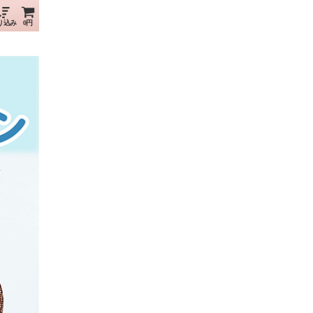
り込み
0円
）