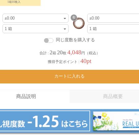
1箱10枚入
同じ度数を購入する
4,048
2
20
合計 :
箱
枚
円（税込）
40pt
獲得予定ポイント :
カートに入れる
商品説明
商品概要