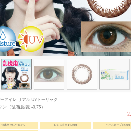
ーアイレ リアル UVトーリック
ン（乱視度数 -0.75）
2
含水率 40.1〜49.9%
レンズ直径 14.2mm
ベースカーブ 8.6mm