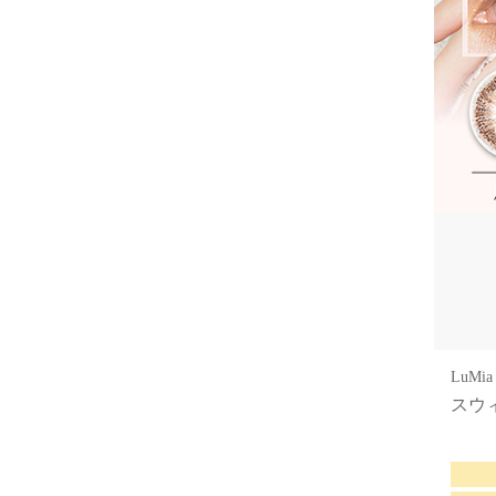
LuM
スウ