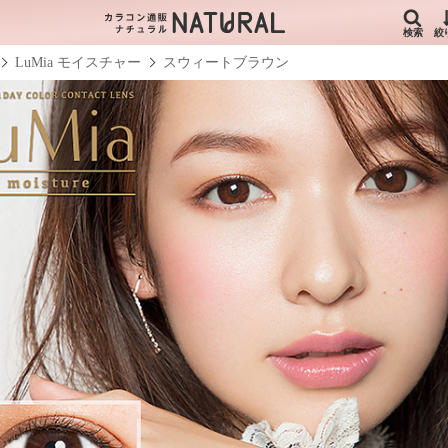
検索
絞
LuMia モイスチャー
スウィートブラウン