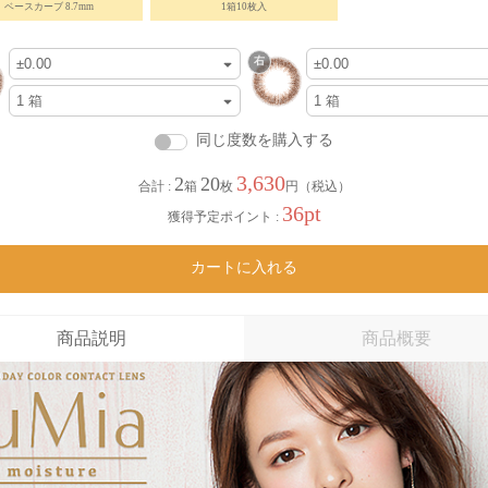
ベースカーブ 8.7mm
1箱10枚入
同じ度数を購入する
3,630
2
20
合計 :
箱
枚
円（税込）
36pt
獲得予定ポイント :
カートに入れる
商品説明
商品概要