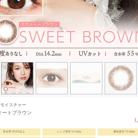
ia モイスチャー
ィートブラウン
1
含水率 50.0%以上
レンズ直径 14.2mm
着色直径 13.4mm