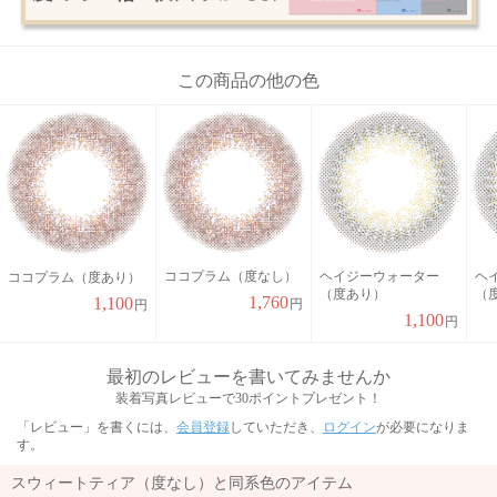
この商品の他の色
ココプラム（度なし）
ヘイジーウォーター
ヘ
ココプラム（度あり）
（度あり）
（
1,760
1,100
円
円
1,100
円
最初のレビューを書いてみませんか
装着写真レビューで30ポイントプレゼント！
「レビュー」を書くには、
会員登録
していただき、
ログイン
が必要になりま
す。
スウィートティア（度なし）と同系色のアイテム