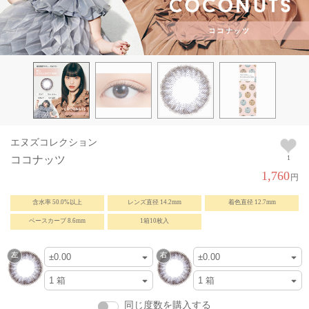
エヌズコレクション
ココナッツ
1
1,760
円
含水率 50.0%以上
レンズ直径 14.2mm
着色直径 12.7mm
ベースカーブ 8.6mm
1箱10枚入
同じ度数を購入する