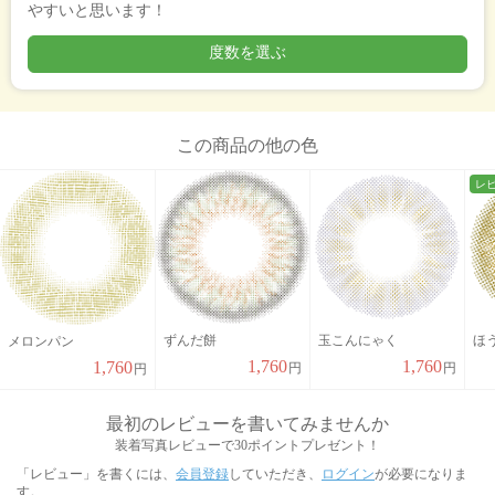
やすいと思います！
度数を選ぶ
この商品の他の色
レ
ずんだ餅
玉こんにゃく
ほ
メロンパン
1,760
1,760
1,760
円
円
円
最初のレビューを書いてみませんか
装着写真レビューで30ポイントプレゼント！
「レビュー」を書くには、
会員登録
していただき、
ログイン
が必要になりま
す。