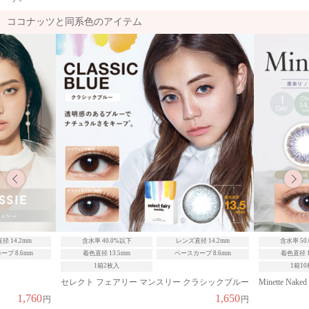
ココナッツと同系色のアイテム
径 14.2mm
含水率 50.0%以上
レンズ直径 14.2mm
含水率 40
ブ 8.6mm
着色直径 13.1mm
ベースカーブ 8.6mm
着色直径 1
1箱10枚入
1箱1
ラシックブルー
Minette Naked Rain
セレクト フ
1,650
1,760
円
円