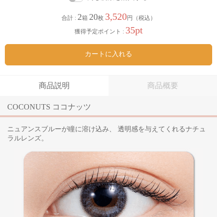
3,520
2
20
合計 :
箱
枚
円（税込）
35pt
獲得予定ポイント :
カートに入れる
商品説明
商品概要
COCONUTS ココナッツ
ニュアンスブルーが瞳に溶け込み、 透明感を与えてくれるナチュ
ラルレンズ。