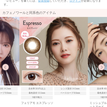
「レビュー」を書くには、
会員登録
していただき、
ログイン
が必要になりま
す。
カフェノワールと同系色のアイテム
径 14.2mm
含水率 50.0%以上
レンズ直径 14.5mm
含水率 40
ブ 8.6mm
着色直径 13.5mm
ベースカーブ 8.6mm
着色直径 1
1箱10枚入
1箱1
フェリアモ エスプレッソ
ミッシュブル
ットヌード