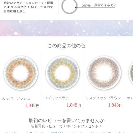
この商品の他の色
コズミックラテ
ミスティックブラウン
オ
カッパーアッシュ
1,848
1,848
1,848
円
円
円
最初のレビューを書いてみませんか
装着写真レビューで30ポイントプレゼント！