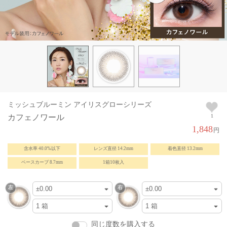
ミッシュブルーミン アイリスグローシリーズ
カフェノワール
1
1,848
円
含水率 40.0%以下
レンズ直径 14.2mm
着色直径 13.2mm
ベースカーブ 8.7mm
1箱10枚入
同じ度数を購入する