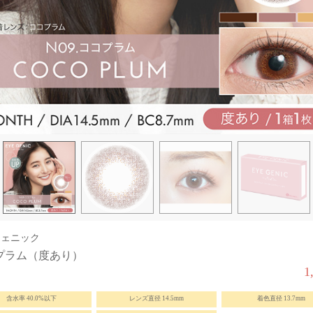
ジェニック
プラム（度あり）
1
含水率 40.0%以下
レンズ直径 14.5mm
着色直径 13.7mm