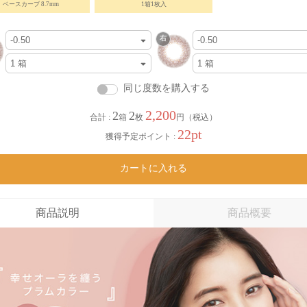
ベースカーブ 8.7mm
1箱1枚入
同じ度数を購入する
2,200
2
2
合計 :
箱
枚
円（税込）
22pt
獲得予定ポイント :
カートに入れる
商品説明
商品概要