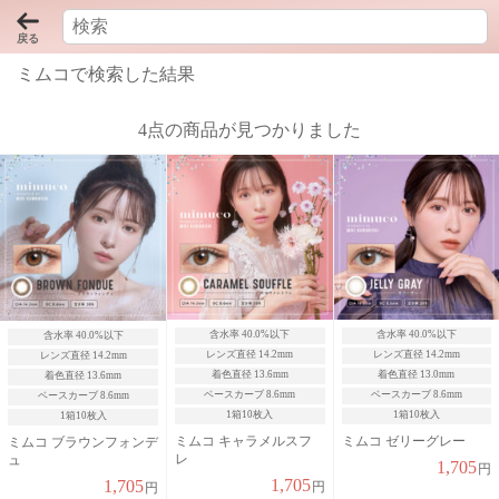
検
戻る
索:
ミムコで検索した結果
4点の商品が見つかりました
含水率 40.0%以下
含水率 40.0%以下
含水率 40.0%以下
レンズ直径 14.2mm
レンズ直径 14.2mm
レンズ直径 14.2mm
着色直径 13.6mm
着色直径 13.0mm
着色直径 13.6mm
ベースカーブ 8.6mm
ベースカーブ 8.6mm
ベースカーブ 8.6mm
1箱10枚入
1箱10枚入
1箱10枚入
ミムコ キャラメルスフ
ミムコ ゼリーグレー
ミムコ ブラウンフォンデ
レ
ュ
1,705
円
1,705
1,705
円
円