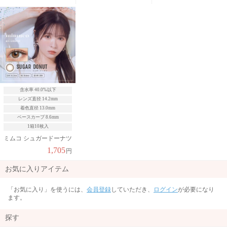
含水率 40.0%以下
レンズ直径 14.2mm
着色直径 13.0mm
ベースカーブ 8.6mm
1箱10枚入
ミムコ シュガードーナツ
1,705
円
お気に入りアイテム
「お気に入り」を使うには、
会員登録
していただき、
ログイン
が必要になり
ます。
探す