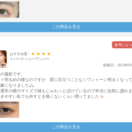
この商品を見る
★★★★
おすすめ度：
トパーズ ハニーアンバー
投稿日：2021年03
での撮影です。
元々明るめの瞳なのですが、変に目立つことなくワントーン明るくなっ
印象になりました
も通常の瞳のサイズで縁もじゅわっとぼけているので本当に自然に盛れ
乾きやすい私でも外すとき痛くないくらい潤ってました
この商品を見る