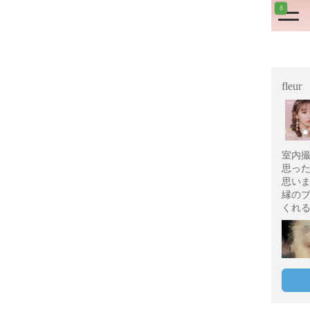
8
fleur
室内
思っ
思い
縁の
くれ