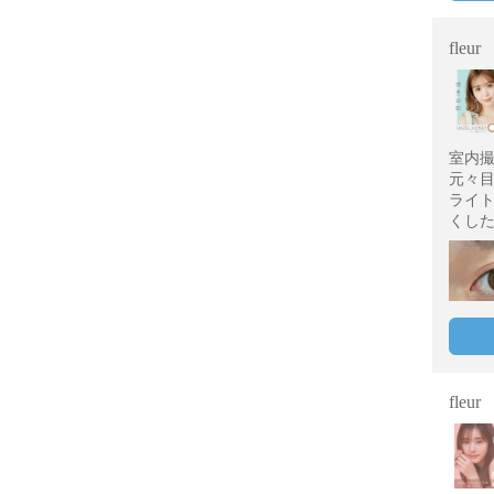
fleur
室内
元々
ライ
くし
fleur