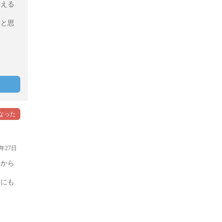
見える
うと思
年27日
るから
クにも