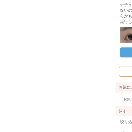
ナチ
ない
らか
流行
お気に
「お気
探す
絞り