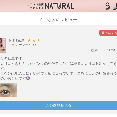
検索
絞
fleurさんのレビュー
★★★
おすすめ度：
モラク サクラペダル
投稿日：2021年06
撮りの写真です。
たよりはっきりとしたピンクの発色でした。普段遣いよりはお出かけ向
ます。
ブラウンは地の目に近い色で太めになっていて、自然に目元の印象を強
るのが嬉しいです
この商品を見る