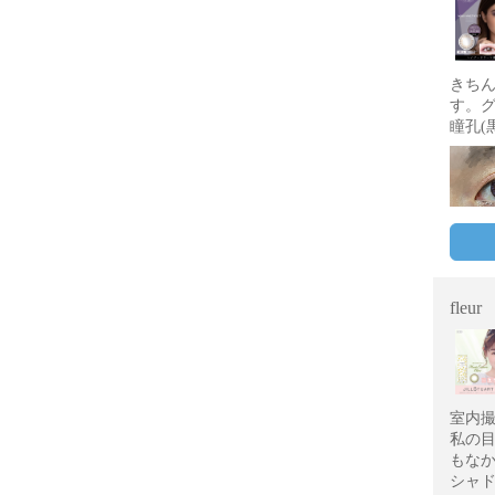
きち
す。
瞳孔(
fleur
室内
私の
もな
シャ