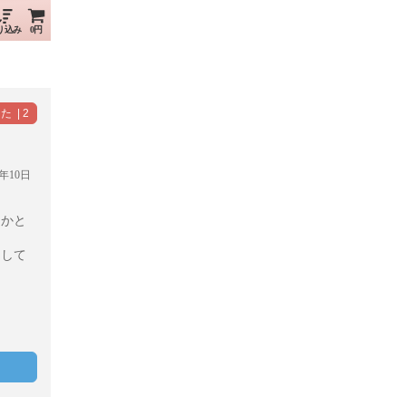
り込み
0円
年10日
きかと
くして