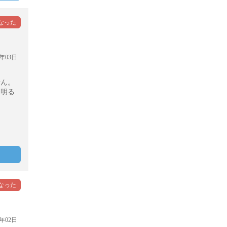
年03日
せん。
に明る
年02日