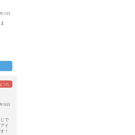
年13日
れま
年16日
感じで
、アイ
です！