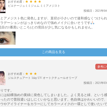
★★★★
おすすめ度：
ピエナージュミミジェム ミミアメジスト
投稿日：2021年04
んとアメジスト色に発色しますが、直径が小さいので違和感なくつけら
グラデーションがはっきりめなので強めメイクに合いそうです
黒目の1番黒いところ)との境目が少し気になるかもしれません。
この商品を見る
★★★
おすすめ度：
ジルスチュアート 1day UV オートクチュールオリーブ
投稿日：2021年03
撮りです。
目には結構強めの黄緑に発色してしまいました。よく見ると緑、という
かったので普段遣いはしにくいかなと思います。色自体はかわいいので
ドウやアイライナーをカラーにしてカラーメイクの一環として使いたい