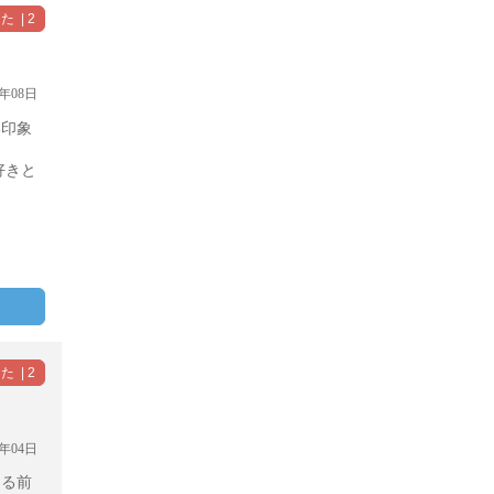
年08日
い印象
好きと
年04日
ける前