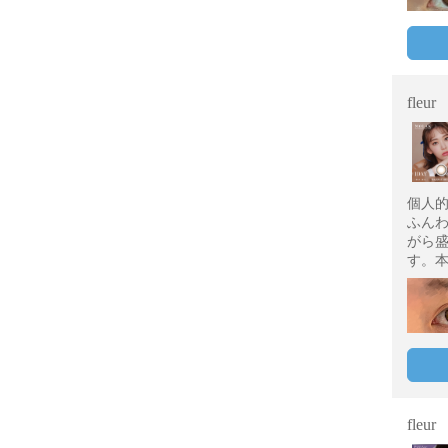
fleur
個人
ふん
がら
す。
fleur