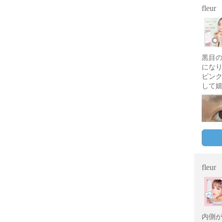
fleur
黒目
にな
ピン
して
fleur
内側