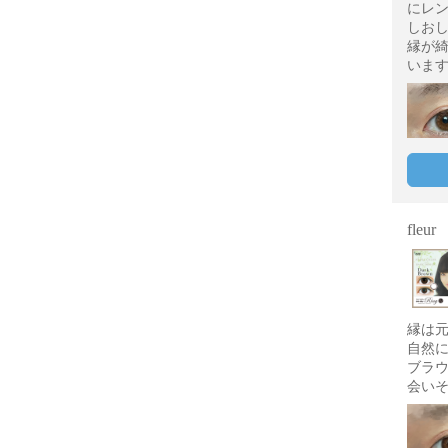
にレ
しお
縁が
いま
fleur
縁は
自然
ブラ
会い