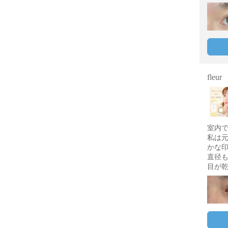
fleur
室内
私は
かな
直径
目が