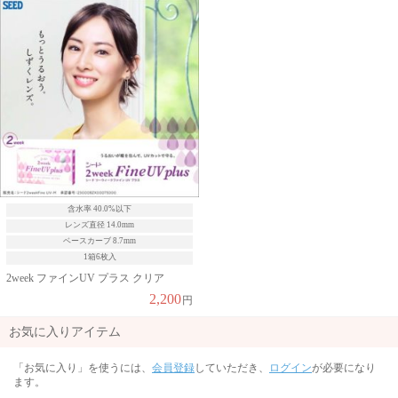
含水率 40.0%以下
レンズ直径 14.0mm
ベースカーブ 8.7mm
1箱6枚入
2week ファインUV プラス クリア
2,200
円
お気に入りアイテム
「お気に入り」を使うには、
会員登録
していただき、
ログイン
が必要になり
ます。