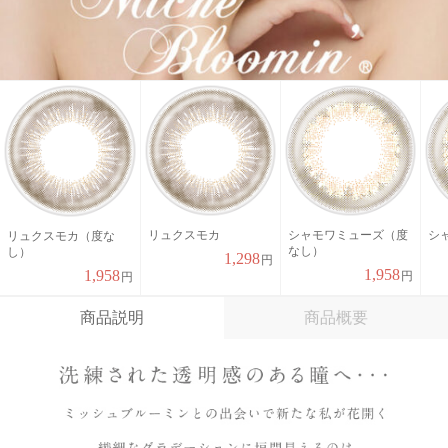
リュクスモカ
シャモワミューズ（度
シ
リュクスモカ（度な
なし）
し）
1,298
円
1,958
1,958
円
円
商品説明
商品概要