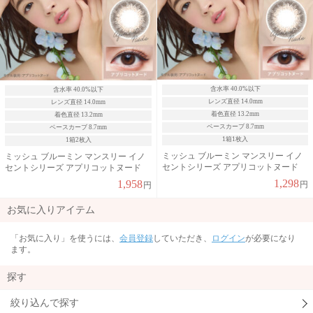
含水率 40.0%以下
含水率 40.0%以下
レンズ直径 14.0mm
レンズ直径 14.0mm
着色直径 13.2mm
着色直径 13.2mm
ベースカーブ 8.7mm
ベースカーブ 8.7mm
1箱1枚入
1箱2枚入
ミッシュ ブルーミン マンスリー イノ
ミッシュ ブルーミン マンスリー イノ
セントシリーズ アプリコットヌード
セントシリーズ アプリコットヌード
1,298
1,958
円
円
お気に入りアイテム
「お気に入り」を使うには、
会員登録
していただき、
ログイン
が必要になり
ます。
探す
絞り込んで探す