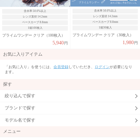
含水率 50.0%以上
含水率 50.0%以上
レンズ直径 14.2mm
レンズ直径 14.2mm
ベースカーブ 8.8mm
ベースカーブ 8.8mm
1箱30枚入
1箱100枚入
プライムワンデー クリア（30枚入）
プライムワンデー クリア（100枚入）
1,980
5,940
円
円
お気に入りアイテム
「お気に入り」を使うには、
会員登録
していただき、
ログイン
が必要になり
ます。
探す
絞り込んで探す
ブランドで探す
モデル名で探す
メニュー