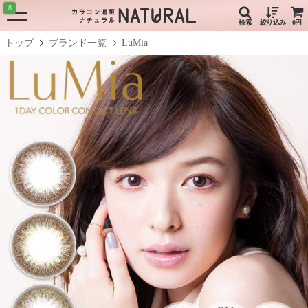
8
検索
絞り込み
0円
トップ
ブランド一覧
LuMia