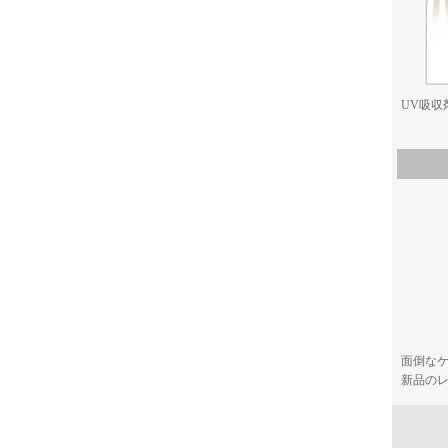
UV吸収
面倒なケ
新品の