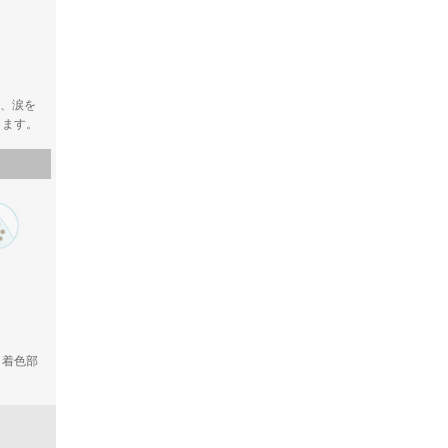
く、涙を
します。
、着色部
。